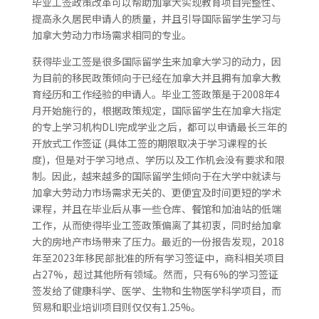
毕业工签政策改革可以帮助加拿大实现教育项目完整性、
提高永久居民申请人的质量，并且引导国际留学生学习与
加拿大劳动力市场需求相同的专业。
获得毕业工签是很多国际留学生来加拿大学习的动力，因
为目前的移民政策倾向于已经在加拿大并且拥有加拿大教
育经历和工作经验的申请人。毕业工签政策是于2008年4
月开始施行的，根据政策规定，国际留学生在加拿大指定
的专上学习机构DLI完成学业之后，都可以申请最长三年的
开放式工作签证 (具体工签的期限取决于学习课程的长
度)，但是对于学习地点、学历以及工作机会没有要求和限
制。因此，越来越多的国际留学生倾向于在大学中就读与
加拿大劳动力市场需求无关的、更便宜及时间更短的学术
课程，并且在毕业后从事一些仓库、餐馆和加油站的低端
工作，从而使得毕业工签政策偏离了其初衷，同时给加拿
大的房地产市场带来了压力。最近的一份报告发现，2018
年至2023年移民部批准的所有学习签证中，商科相关项目
占27%，超过其他所有领域。然而，只有6%的学习签证
签发给了健康科学、医学、生物和生物医学科学项目，而
贸易和职业培训项目则仅仅有1.25%。