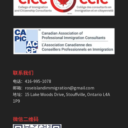
联系我们
电话：416-995-1078
邮箱：roseislandimmigration@gmail.com
地址：15 Lake Woods Drive, Stouffville, Ontario L4A
1P9
微信二维码