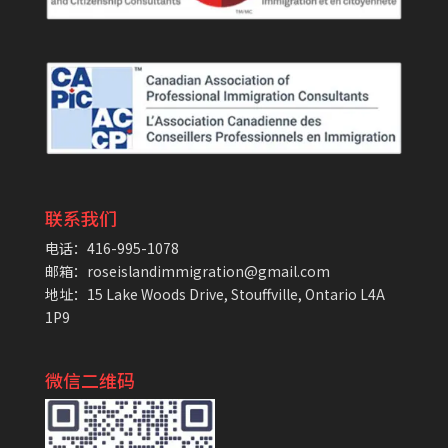
联系我们
电话：416-995-1078
邮箱：roseislandimmigration@gmail.com
地址：15 Lake Woods Drive, Stouffville, Ontario L4A
1P9
微信二维码