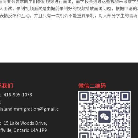
程专业会要求同学们录制视频进行面试，而学校会通过这些视频来考察学
人面试，录制视频面试是由提前录制好的视频播放面试问题，根据申请的项
出表情反馈和互动，并且只有一次机会不能重复录制，对大部分学生的临场发
系我们
微信二维码
416-995-1078
：
eislandimmigration@gmail.c
15 Lake Woods Drive,
ffville, Ontario L4A 1P9