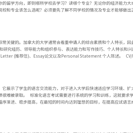
你的留学方向，即到哪所学校去学习？读哪个专业？无论你的经济能力大
校和专业该怎么选呢？必须要先了解不同学校的情况及专业才能够做出正确
非常关键的。加拿大的大学通常会看重申请人的综合素质和个人特长，因
力和研究经历、领导能力和组织参与、表达能力和写作技巧、个人特长和
etter (推荐信)、Essay论文以及Personal Statement 个人陈述。 CV/
，它展示了学生的语言交流能力，对于进入大学后快速适应学习环境、扩
绩很难被录取。 标准化语言考试需要进行系统的学习和训练，这就要求
序渐进、稳步提高，在最短的时间内达到理想的目标，在提高应试语言成绩