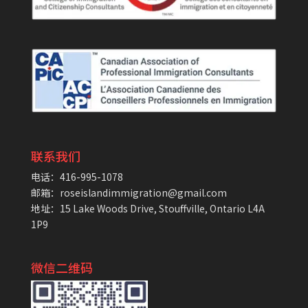
联系我们
电话：416-995-1078
邮箱：roseislandimmigration@gmail.com
地址：15 Lake Woods Drive, Stouffville, Ontario L4A
1P9
微信二维码