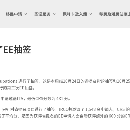
移民申请
签证服务
枫叶卡及入籍
移民及难民法庭
了EE抽签
e occupations 进行了抽签，这是本周继10月24日的省提名PNP抽签和10月2
签之后进行的第三次EE抽签。
请邀请ITA，最低CRS分数为 431 分。
只针对省提名项目进行了抽签。IRCC共邀请了 1,548 名申请人，CRS 
所以高于平均分，是因为获得省提名的EE申请人会自动获得额外的 600 分的CR