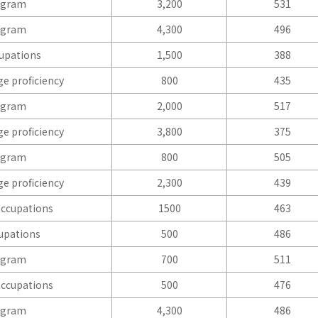
ogram
3,200
531
ogram
4,300
496
upations
1,500
388
e proficiency
800
435
ogram
2,000
517
e proficiency
3,800
375
ogram
800
505
e proficiency
2,300
439
occupations
1500
463
upations
500
486
ogram
700
511
occupations
500
476
ogram
4,300
486