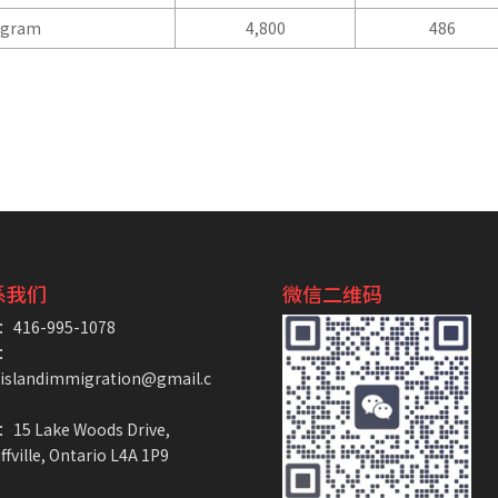
ogram
4,800
486
系我们
微信二维码
416-995-1078
：
eislandimmigration@gmail.c
15 Lake Woods Drive,
ffville, Ontario L4A 1P9