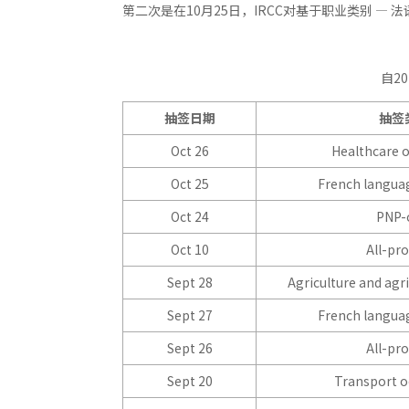
第二次是在10月25日，IRCC对基于职业类别 —
自2
抽签日期
抽签
Oct 26
Healthcare 
Oct 25
French languag
Oct 24
PNP-
Oct 10
All-pr
Sept 28
Agriculture and agr
Sept 27
French languag
Sept 26
All-pr
Sept 20
Transport o