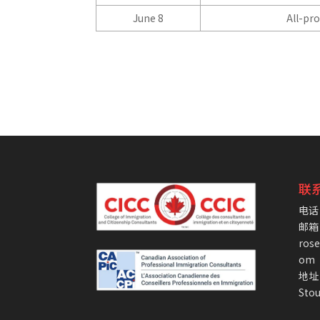
June 8
All-pr
联
电话：
邮箱
ros
om
地址：
Stou