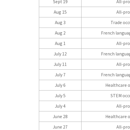
Sept 19
All-pr
Aug 15
All-pr
Aug 3
Trade occ
Aug 2
French languag
Aug 1
All-pr
July 12
French languag
July 11
All-pr
July 7
French languag
July 6
Healthcare 
July 5
STEM occ
July 4
All-pr
June 28
Healthcare 
June 27
All-pr