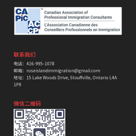
联系我们
电话：416-995-1078
邮箱：roseislandimmigration@gmail.com
地址：15 Lake Woods Drive, Stouffville, Ontario L4A
1P9
微信二维码