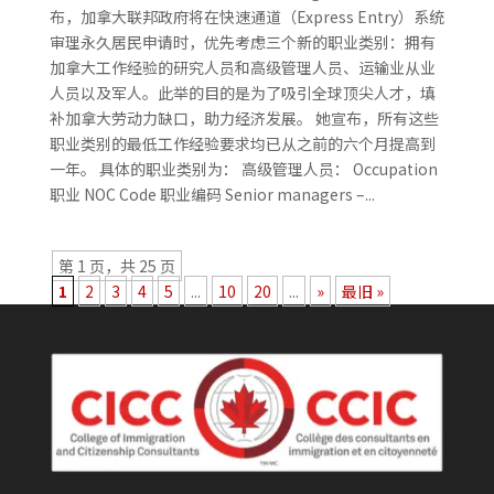
布，加拿大联邦政府将在快速通道（Express Entry）系统
审理永久居民申请时，优先考虑三个新的职业类别：拥有
加拿大工作经验的研究人员和高级管理人员、运输业从业
人员以及军人。此举的目的是为了吸引全球顶尖人才，填
补加拿大劳动力缺口，助力经济发展。 她宣布，所有这些
职业类别的最低工作经验要求均已从之前的六个月提高到
一年。 具体的职业类别为： 高级管理人员： Occupation
职业 NOC Code 职业编码 Senior managers –...
第 1 页，共 25 页
1
2
3
4
5
...
10
20
...
»
最旧 »