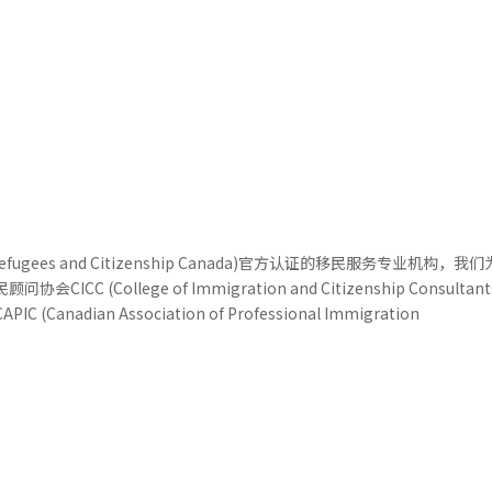
移民申请
签证服务
枫叶卡及入籍
移民及难民法
efugees and Citizenship Canada)官方认证的移民服务专业机构，我
ollege of Immigration and Citizenship Consultant
ian Association of Professional Immigration