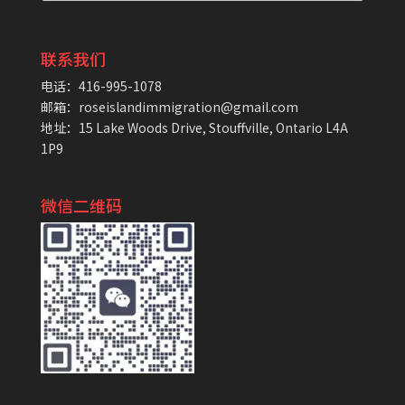
联系我们
电话：416-995-1078
邮箱：roseislandimmigration@gmail.com
地址：15 Lake Woods Drive, Stouffville, Ontario L4A
1P9
微信二维码