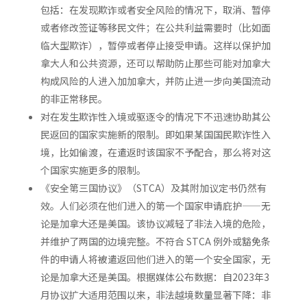
包括：在发现欺诈或者安全风险的情况下，取消、暂停
或者修改签证等移民文件；在公共利益需要时（比如面
临大型欺诈），暂停或者停止接受申请。这样以保护加
拿大人和公共资源，还可以帮助防止那些可能对加拿大
构成风险的人进入加加拿大，并防止进一步向美国流动
的非正常移民。
对在发生欺诈性入境或驱逐令的情况下不迅速协助其公
民返回的国家实施新的限制。即如果某国国民欺诈性入
境，比如偷渡，在遣返时该国家不予配合，那么将对这
个国家实施更多的限制。
《安全第三国协议》（STCA）及其附加议定书仍然有
效。人们必须在他们进入的第一个国家申请庇护——无
论是加拿大还是美国。该协议减轻了非法入境的危险，
并维护了两国的边境完整。不符合 STCA 例外或豁免条
件的申请人将被遣返回他们进入的第一个安全国家，无
论是加拿大还是美国。根据媒体公布数据：自2023年3
月协议扩大适用范围以来，非法越境数量显著下降：非