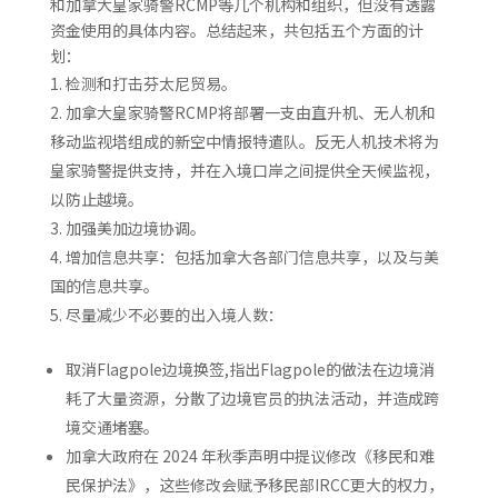
和加拿大皇家骑警RCMP等几个机构和组织，但没有透露
资金使用的具体内容。总结起来，共包括五个方面的计
划：
检测和打击芬太尼贸易。
加拿大皇家骑警RCMP将部署一支由直升机、无人机和
移动监视塔组成的新空中情报特遣队。反无人机技术将为
皇家骑警提供支持，并在入境口岸之间提供全天候监视，
以防止越境。
加强美加边境协调。
增加信息共享：包括加拿大各部门信息共享，以及与美
国的信息共享。
尽量减少不必要的出入境人数：
取消Flagpole边境换签,指出Flagpole的做法在边境消
耗了大量资源，分散了边境官员的执法活动，并造成跨
境交通堵塞。
加拿大政府在 2024 年秋季声明中提议修改《移民和难
民保护法》，这些修改会赋予移民部IRCC更大的权力，