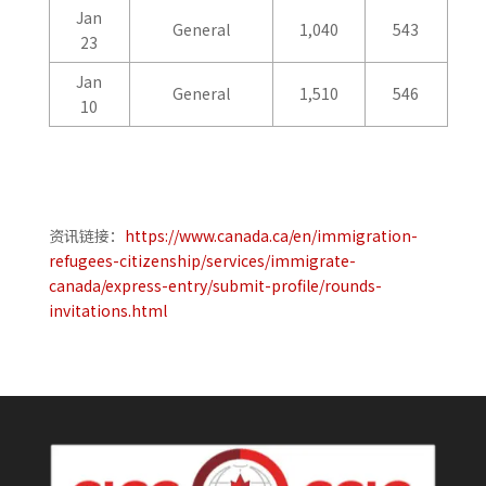
Jan
General
1,040
543
23
Jan
General
1,510
546
10
资讯链接：
https://www.canada.ca/en/immigration-
refugees-citizenship/services/immigrate-
canada/express-entry/submit-profile/rounds-
invitations.html