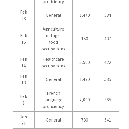
proficiency
Feb
General
1,470
534
28
Agriculture
Feb
and agri-
150
437
16
food
occupations
Feb
Healthcare
3,500
422
14
occupations
Feb
General
1,490
535
13
French
Feb
language
7,000
365
1
proficiency
Jan
General
730
541
31