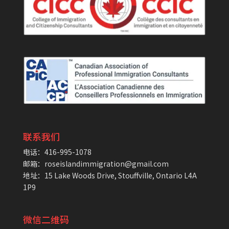
联系我们
电话：416-995-1078
邮箱：roseislandimmigration@gmail.com
地址：15 Lake Woods Drive, Stouffville, Ontario L4A
1P9
微信二维码